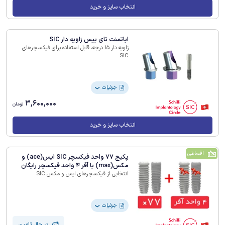
انتخاب سایز و خرید
اباتمنت تای بیس زاویه دار SIC
زاویه دار 15 درجه، قابل استفاده برای فیکسچرهای
SIC
جزئیات
❯
3,600,000
تومان
انتخاب سایز و خرید
اقساطی
پکیج 77 واحد فیکسچر SIC ایس(ace) و
مکس(max) با آفر 4 واحد فیکسچر رایگان
انتخابی از فیکسچرهای ایس و مکس SIC
جزئیات
❯
در حال تامین