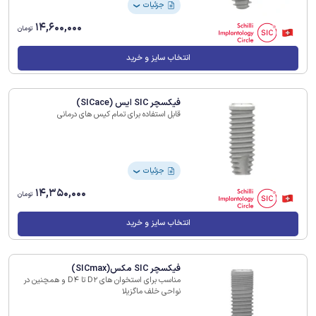
جزئیات
❯
14,600,000
تومان
انتخاب سایز و خرید
فیکسچر SIC ایس (SICace)
قابل استفاده برای تمام کیس های درمانی
جزئیات
❯
14,350,000
تومان
انتخاب سایز و خرید
فیکسچر SIC مکس(SICmax)
مناسب برای استخوان های D2 تا D4 و همچنین در
نواحی خلف ماگزیلا