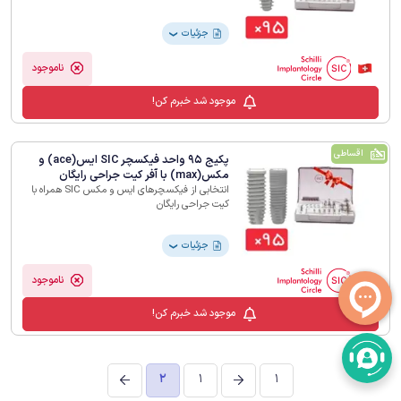
جزئیات
❯
ناموجود
موجود شد خبرم کن!
اقساطی
پکیج 95 واحد فیکسچر SIC ایس(ace) و
مکس(max) با آفر کیت جراحی رایگان
انتخابی از فیکسچرهای ایس و مکس SIC همراه با
کیت جراحی رایگان
جزئیات
❯
ناموجود
موجود شد خبرم کن!
2
1
1