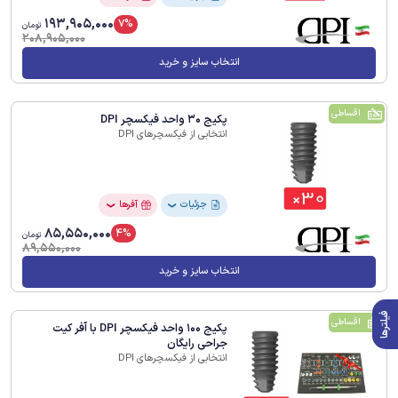
193,905,000
7%
تومان
208,905,000
انتخاب سایز و خرید
اقساطی
پکیج 30 واحد فیکسچر DPI
انتخابی از فیکسچرهای DPI
جزئیات
آفرها
❯
❯
85,550,000
4%
تومان
89,550,000
انتخاب سایز و خرید
فیلترها
اقساطی
پکیج 100 واحد فیکسچر DPI با آفر کیت
جراحی رایگان
انتخابی از فیکسچرهای DPI