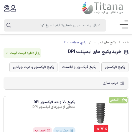
پکیج ایمپلنت DPI
خانه
پکیج های ایمپلنت
خرید پکیج های ایمپلنت DPI
دانلود لیست قیمت
پکیج فیکسچر
پکیج فیکسچر و اباتمنت
پکیج فیکسچر و کیت جراحی
مرتب سازی
اقساطی
پکیج 70 واحد فیکسچر DPI
انتخابی از سایزهای فیکسچر DPI
جزئیات
آفرها
❯
❯