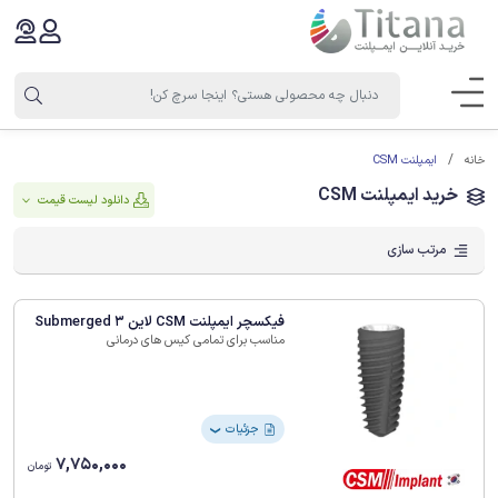
ایمپلنت CSM
خانه
خرید ایمپلنت CSM
دانلود لیست قیمت
مرتب سازی
فیکسچر ایمپلنت CSM لاین Submerged 3
مناسب برای تمامی کیس های درمانی
جزئیات
❯
7,750,000
تومان