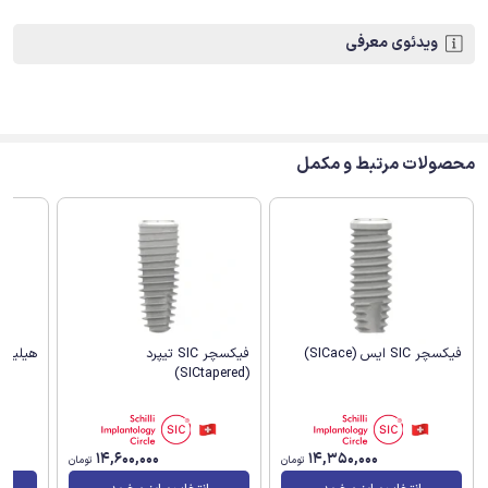
ویدئوی معرفی
محصولات مرتبط و مکمل
هیلینگ ا
فیکسچر SIC ایس (SICace)
فیکسچر SIC تیپرد
(SICtapered)
14,600,000
14,350,000
تومان
تومان