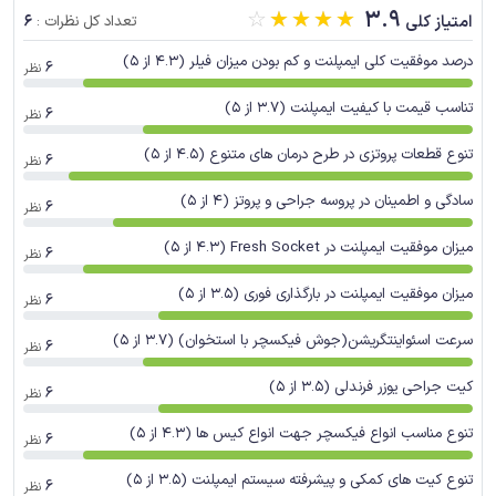
☆
☆
☆
☆
☆
3.9
6
امتیاز کلی
تعداد کل نظرات :
درصد موفقیت کلی ایمپلنت و کم بودن میزان فیلر (4.3 از 5)
6
نظر
تناسب قیمت با کیفیت ایمپلنت (3.7 از 5)
6
نظر
تنوع قطعات پروتزی در طرح درمان های متنوع (4.5 از 5)
6
نظر
سادگی و اطمینان در پروسه جراحی و پروتز (4 از 5)
6
نظر
میزان موفقیت ایمپلنت در Fresh Socket (4.3 از 5)
6
نظر
میزان موفقیت ایمپلنت در بارگذاری فوری (3.5 از 5)
6
نظر
سرعت اسئواینتگریشن(جوش فیکسچر با استخوان) (3.7 از 5)
6
نظر
کیت جراحی یوزر فرندلی (3.5 از 5)
6
نظر
تنوع مناسب انواع فیکسچر جهت انواع کیس ها (4.3 از 5)
6
نظر
تنوع کیت های کمکی و پیشرفته سیستم ایمپلنت (3.5 از 5)
6
نظر