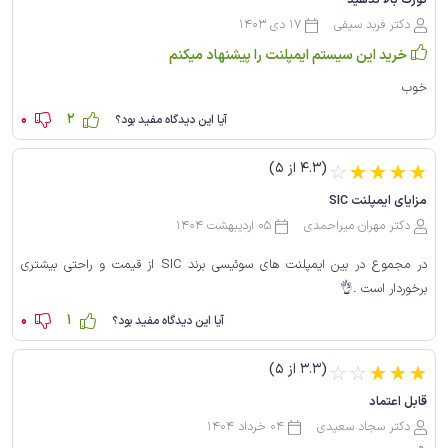
تورک بالا ندهید
دکتر فربد سیفی
17 دی 1403
خرید این سیستم ایمپلنت را پیشنهاد میکنم
خوب
0
2
آیا این دیدگاه مفید بود؟
(4.3 از 5)
☆
☆
☆
☆
☆
مزایای ایمپلنت SIC
دکتر مهران میراحمدی
05 اردیبهشت 1404
در مجموع در بین ایمپلنت های سوئیسی برند SIC از قیمت و راحتی بیشتری
برخوردار است .👌
0
1
آیا این دیدگاه مفید بود؟
(3.3 از 5)
☆
☆
☆
☆
☆
قابل اعتماد
دکتر سجاد سعیدی
04 خرداد 1404