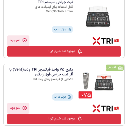
کیت جراحی سیستم TRI
قابل استفاده برای ایمپلنت های
Vent/Octa/Narrow
جزئیات
❯
ناموجود
موجود شد خبرم کن!
اقساطی
پکیج 75 واحد فیکسچر TRI ونت(Vent) با
آفر کیت جراحی فول رایگان
انتخابی از فیکسچرهای ونت TRI
جزئیات
❯
ناموجود
موجود شد خبرم کن!