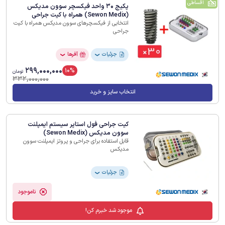
اقساطی
پکیج 30 واحد فیکسچر سوون مدیکس
(Sewon Medix) همراه با کیت جراحی
انتخابی از فیکسچرهای سوون مدیکس همراه با کیت
جراحی
جزئیات
آفرها
❯
❯
299,000,000
10%
تومان
332,000,000
انتخاب سایز و خرید
کیت جراحی فول استاپر سیستم ایمپلنت
سوون مدیکس (Sewon Medix)
قابل استفاده برای جراحی و پروتز ایمپلنت سوون
مدیکس
جزئیات
❯
ناموجود
موجود شد خبرم کن!