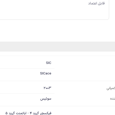
قابل اعتماد
SIC
SICace
2003
مپانی
نده
سوئیس
فیکسچر گرید 4 - اباتمنت گرید 5