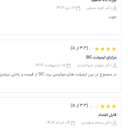
تورک بالا ندهید
دکتر فربد سیفی
17 دی 1403
خوب
(4.3 از 5)
☆
☆
☆
☆
☆
مزایای ایمپلنت SIC
دکتر مهران میراحمدی
05 اردیبهشت 1404
در مجموع در بین ایمپلنت های سوئیسی برند SIC از قیمت و راحتی بیشتری برخوردار است .👌
(3.3 از 5)
☆
☆
☆
☆
☆
قابل اعتماد
دکتر سجاد سعیدی
04 خرداد 1404