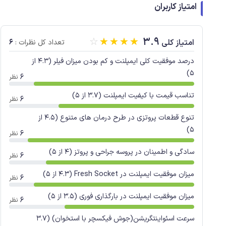
امتیاز کاربران
☆
☆
☆
☆
☆
3.9
6
امتیاز کلی
تعداد کل نظرات :
درصد موفقیت کلی ایمپلنت و کم بودن میزان فیلر (4.3 از
5)
6
نظر
تناسب قیمت با کیفیت ایمپلنت (3.7 از 5)
6
نظر
تنوع قطعات پروتزی در طرح درمان های متنوع (4.5 از
5)
6
نظر
سادگی و اطمینان در پروسه جراحی و پروتز (4 از 5)
6
نظر
میزان موفقیت ایمپلنت در Fresh Socket (4.3 از 5)
6
نظر
میزان موفقیت ایمپلنت در بارگذاری فوری (3.5 از 5)
6
نظر
سرعت اسئواینتگریشن(جوش فیکسچر با استخوان) (3.7