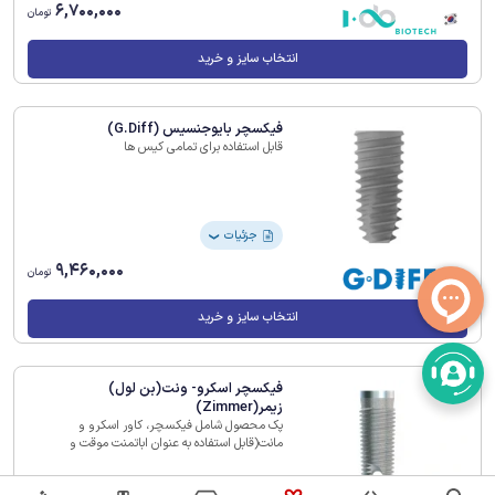
6,700,000
تومان
انتخاب سایز و خرید
فیکسچر بایوجنسیس (G.Diff)
قابل استفاده برای تمامی کیس ها
جزئیات
❯
9,460,000
تومان
انتخاب سایز و خرید
فیکسچر اسکرو- ونت(بن لول)
زیمر(Zimmer)
پک محصول شامل فیکسچر، کاور اسکرو و
مانت(قابل استفاده به عنوان اباتمنت موقت و
ایمپرشن کوپینگ)
جزئیات
❯