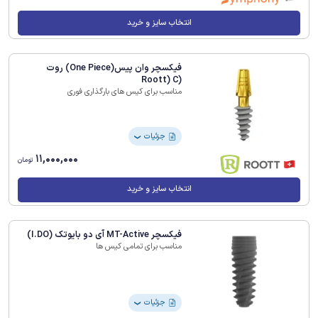
انتخاب سایز و خرید
فیکسچر وان پیس(One Piece) روت
(Roott) C
مناسب برای کیس های بارگذاری فوری
جزئیات
❯
11,000,000
تومان
انتخاب سایز و خرید
فیکسچر MT-Active آی دو بایوتک (I.DO)
مناسب برای تمامی کیس ها
جزئیات
❯