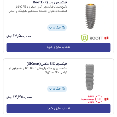
فیکسچر روت (Roott) R
پکیج شامل فیکسچر، کاور اسکرو و CRE(قابل
استفاده به عنوان اباتمنت مستقیم، هیلینگ و اسکن
بادی)
جزئیات
❯
13,500,000
تومان
انتخاب سایز و خرید
فیکسچر SIC مکس(SICmax)
مناسب برای استخوان های D2 تا D4 و همچنین در
نواحی خلف ماگزیلا
جزئیات
❯
14,350,000
تومان
انتخاب سایز و خرید