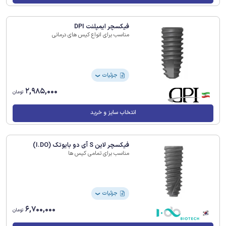
فیکسچر ایمپلنت DPI
مناسب برای انواع کیس های درمانی
جزئیات
❯
2,985,000
تومان
انتخاب سایز و خرید
فیکسچر لاین S آی دو بایوتک (I.DO)
مناسب برای تمامی کیس ها
جزئیات
❯
6,700,000
تومان