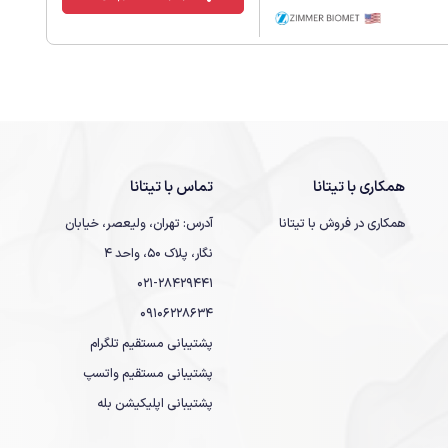
همکاری با تیتانا
تماس با تیتانا
همکاری در فروش با تیتانا
آدرس: تهران، ولیعصر، خیابان
نگار، پلاک 50، واحد 4
021-28429441
09106228634
پشتیبانی مستقیم تلگرام
پشتیبانی مستقیم واتسپ
پشتیبانی اپلیکیشن بله