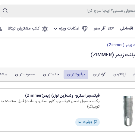
اقساطی
آفر سفر
امکانات ویژه
کلاب مشتریان تیتانا
❯
مر (Zimmer)
 زیمر (ZIMMER)
 :
ارزانترین
گرانترین
پرفروشترین
جدیدترین
محبوب ترین
پیشنه
فیکسچر اسکرو- ونت(بن لول) زیمر(Zimmer)
پک محصول شامل فیکسچر، کاور اسکرو و مانت(قابل استفاده به 
کوپینگ)
جزئیات
❯