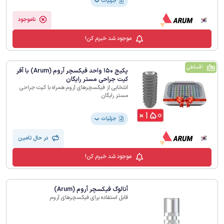
جزئیات
❯
ناموجود
موجود شد خبرم کن!
اقساطی
پکیج 150 واحد فیکسچر آروم (Arum) با آفر
کیت جراحی مستر رایگان
انتخابی از فیکسچرهای آروم همراه با کیت جراحی
مستر رایگان
جزئیات
❯
در حال تامین
موجود شد خبرم کن!
آنالوگ فیکسچر آروم (Arum)
قابل استفاده برای فیکسچرهای آروم