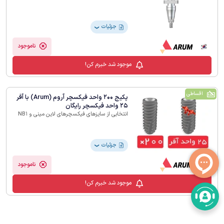
جزئیات
❯
ناموجود
موجود شد خبرم کن!
اقساطی
پکیج 200 واحد فیکسچر آروم (Arum) با آفر
25 واحد فیکسچر رایگان
انتخابی از سایزهای فیکسچرهای لاین مینی و NB1
جزئیات
❯
ناموجود
موجود شد خبرم کن!