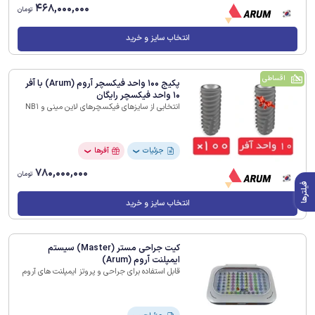
468,000,000
تومان
انتخاب سایز و خرید
اقساطی
پکیج 100 واحد فیکسچر آروم (Arum) با آفر
10 واحد فیکسچر رایگان
انتخابی از سایزهای فیکسچرهای لاین مینی و NB1
جزئیات
آفرها
❯
❯
780,000,000
تومان
فیلترها
انتخاب سایز و خرید
کیت جراحی مستر (Master) سیستم
ایمپلنت آروم (Arum)
قابل استفاده برای جراحی و پروتز ایمپلنت های آروم