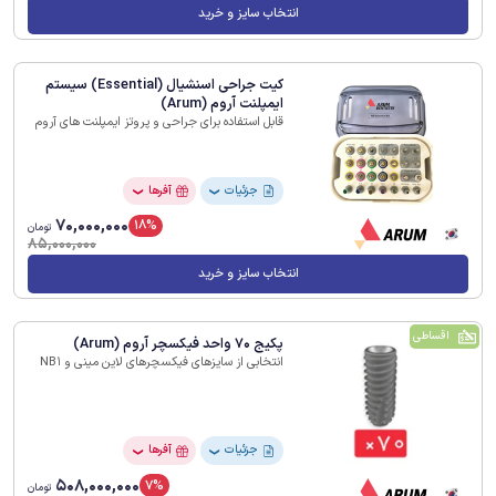
انتخاب سایز و خرید
کیت جراحی اسنشیال (Essential) سیستم
ایمپلنت آروم (Arum)
قابل استفاده برای جراحی و پروتز ایمپلنت های آروم
جزئیات
آفرها
❯
❯
70,000,000
18%
تومان
85,000,000
انتخاب سایز و خرید
اقساطی
پکیج 70 واحد فیکسچر آروم (Arum)
انتخابی از سایزهای فیکسچرهای لاین مینی و NB1
جزئیات
آفرها
❯
❯
508,000,000
7%
تومان