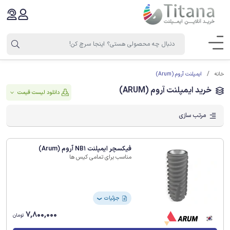
ایمپلنت آروم (Arum)
خانه
خرید ایمپلنت آروم (ARUM)
دانلود لیست قیمت
مرتب سازی
فیکسچر ایمپلنت NB1 آروم (Arum)
مناسب برای تمامی کیس ها
جزئیات
❯
7,800,000
تومان