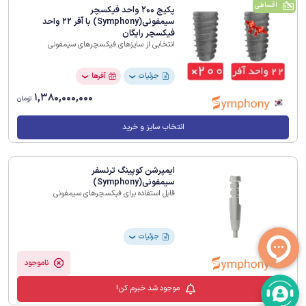
اقساطی
پکیج 200 واحد فیکسچر
سیمفونی(Symphony) با آفر 22 واحد
فیکسچر رایگان
انتخابی از سایزهای فیکسچرهای سیمفونی
جزئیات
آفرها
❯
❯
1,380,000,000
تومان
انتخاب سایز و خرید
ایمپرشن کوپینگ ترنسفر
سیمفونی(Symphony)
قابل استفاده برای فیکسچرهای سیمفونی
جزئیات
❯
ناموجود
موجود شد خبرم کن!