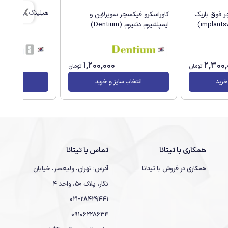
هیلینگ اباتمنت لونا اس
 فوق باریک
کاوراسکرو فیکسچر سوپرلاین و
ایمپلنتیوم دنتیوم (Dentium)
1,200,000
2,300,
تومان
تومان
خرید
انتخاب سایز و خرید
انتخاب سا
همکاری با تیتانا
تماس با تیتانا
همکاری در فروش با تیتانا
آدرس: تهران، ولیعصر، خیابان
نگار، پلاک 50، واحد 4
021-28429441
09106228634