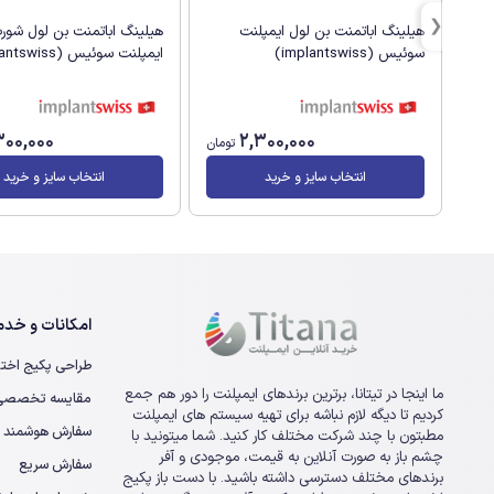
هیلینگ اباتمنت بن لول ایمپلنت
هیلینگ اباتمنت بن لول شور
سوئیس (implantswiss)
ایمپلنت سوئیس (implantswiss)
300,000
2,300,000
تومان
انتخاب سایز و خرید
انتخاب سایز و خرید
امکانات و خدما
طراحی پکیج اخت
ما اینجا در تیتانا، برترین برندهای ایمپلنت را دور هم جمع
مقایسه تخصصی ا
کردیم تا دیگه لازم نباشه برای تهیه سیستم های ایمپلنت
سفارش هوشمند
مطبتون با چند شرکت مختلف کار کنید. شما میتونید با
چشم باز به صورت آنلاین به قیمت، موجودی و آفر
سفارش سریع
برندهای مختلف دسترسی داشته باشید. با دست باز پکیج