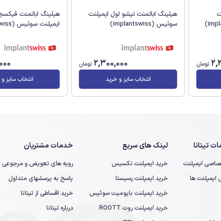
ت
هیلینگ اباتمنت تیشو لول ایمپلنت
هیلینگ اباتمنت فیکسچر
سوئیس (implantswiss)
ایمپلنت سوئیس (implantswiss)
000
2,300,000
2,
تومان
تومان
انتخاب سایز و خرید
انتخاب سایز و 
ت تیتانا
لینک های سریع
خدمات مشتریان
صاصی ایمپلنت
خرید ایمپلنت نکسیس
رویه های تعویض و مرجوعی
یمپلنت ها
خرید ایمپلنت رسیستا
پاسخ به پرسشهای متداول
خرید ایمپلنت بایومیت سوئیس
خرید اقساطی از تیتانا
خرید ایمپلنت روت ROOTT
درباره تیتانا