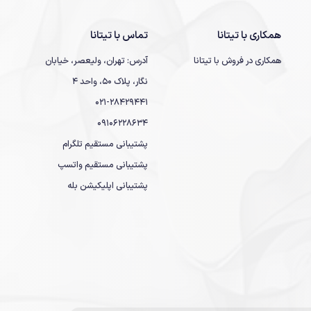
همکاری با تیتانا
تماس با تیتانا
همکاری در فروش با تیتانا
آدرس: تهران، ولیعصر، خیابان
نگار، پلاک 50، واحد 4
021-28429441
09106228634
پشتیبانی مستقیم تلگرام
پشتیبانی مستقیم واتسپ
پشتیبانی اپلیکیشن بله