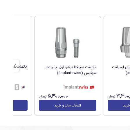
اباتمنت مستقیم لونا اس
ول ایمپلنت
اباتمنت سینکتا تیشو لول ایمپلنت
سوئیس (implantswiss)
5,400,000
3,300
تومان
تومان
خرید
انتخاب سایز و خرید
انتخاب سا