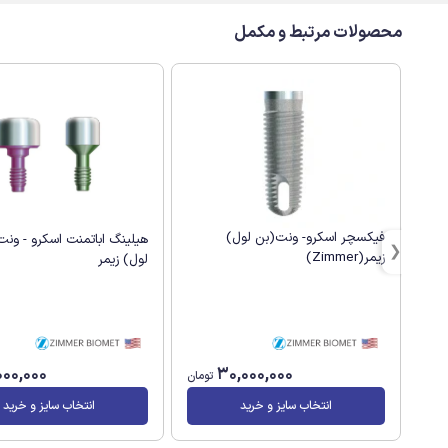
محصولات مرتبط و مکمل
فیکسچر اسکرو- ونت(بن لول)
هیلینگ اباتمنت اسکرو - ون
زیمر(Zimmer)
لول) زیمر
000,000
30,000,000
تومان
انتخاب سایز و خرید
انتخاب سایز و خرید