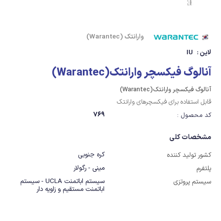
وارانتک (Warantec)
لاین :
IU
آنالوگ فیکسچر وارانتک(Warantec)
آنالوگ فیکسچر وارانتک(Warantec)
قابل استفاده برای فیکسچرهای وارانتک
769
کد محصول :
مشخصات کلی
کره جنوبی
کشور تولید کننده
مینی - رگولار
پلتفرم
سیستم اباتمنت UCLA - سیستم
سیستم پروتزی
اباتمنت مستقیم و زاویه دار