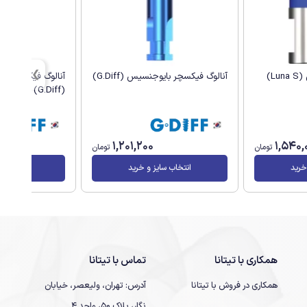
L)
آنالوگ فیکسچر بایوجنسیس (G.Diff)
آنالوگ فیکسچر می
(G.Diff)
1,201,200
1,540,
تومان
تومان
خرید
انتخاب سایز و خرید
انتخاب سا
همکاری با تیتانا
تماس با تیتانا
همکاری در فروش با تیتانا
آدرس: تهران، ولیعصر، خیابان
نگار، پلاک 50، واحد 4