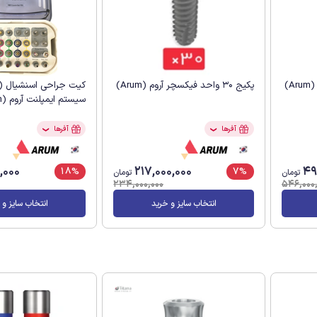
پکیج 30 واحد فیکسچر آروم (Arum)
سیستم ایمپلنت آروم (Arum)
آفرها
آفرها
❯
❯
,000
217,000,000
49
18%
7%
تومان
تومان
234,000,000
546,000,
انتخاب سایز و خرید
انتخاب سایز و 