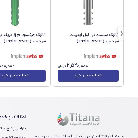
آنالوگ سیستم بن لول ایمپلنت
آنالوگ فیکسچر فوق باریک ای
سوئیس (implantswiss)
سوئیس (implantswiss)
800,000
2,520,000
تومان
انتخاب سایز و خرید
انتخاب سایز و خرید
امکانات و خدما
طراحی پکیج اخت
ما اینجا در تیتانا، برترین برندهای ایمپلنت را دور هم جمع
مقایسه تخصصی ا