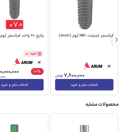
فیکسچر ایمپلنت NB1 آروم (Arum)
پکیج 70 واحد فیکسچر آروم (Arum)
آفرها
❯
0,000,000
10%
7,800,000
تومان
000
انتخاب سایز و خرید
انتخاب سایز و خرید
محصولات مشابه