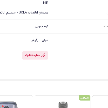
NB1
سیستم اباتمنت UCLA - سیستم اباتمنت مستقیم و زاویه دار
نده
کره جنوبی
مینی - رگولار
دانلود کاتالوگ
اقساطی