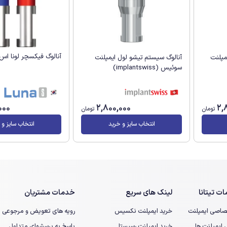
آنالوگ فیکسچر لونا اس (una S
آنالوگ سیستم تیشو لول ایمپلنت
مپلنت
سوئیس (implantswiss)
000
2,800,000
2,
تومان
تومان
انتخاب سایز و خرید
انتخاب سایز و 
ت تیتانا
لینک های سریع
خدمات مشتریان
صاصی ایمپلنت
خرید ایمپلنت نکسیس
رویه های تعویض و مرجوعی
یمپلنت ها
خرید ایمپلنت رسیستا
پاسخ به پرسشهای متداول