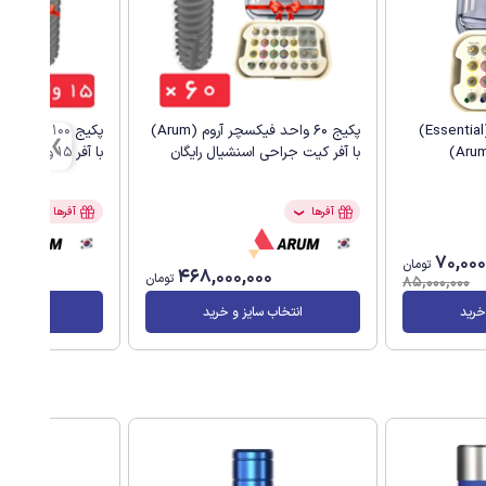
کیت جراحی اسنشیال (Essential)
پکیج 60 واحد فیکسچر آروم (Arum)
با آفر کیت جراحی اسنشیال رایگان
با آفر 15 واحد فیکسچر رایگان
آفرها
آفرها
❯
❯
70,000
تومان
00
468,000,000
تومان
85,000,000
خرید
انتخاب سایز و خرید
انتخاب سا