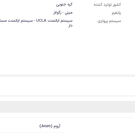
کره جنوبی
کشور تولید کننده
مینی - رگولار
پلتفرم
سیستم اباتمنت UCLA - سیستم اباتمنت
سیستم پروتزی
دار
آروم (Arum)