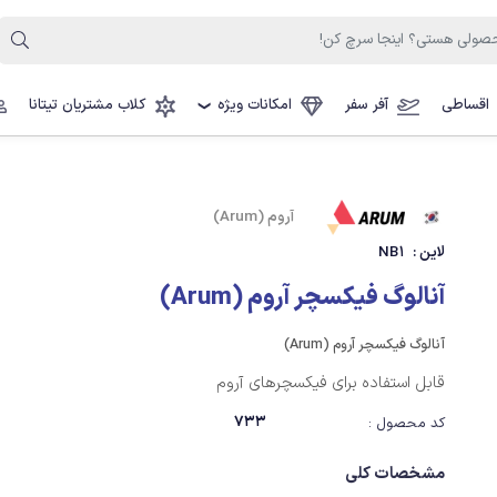
اقساطی
آفر سفر
امکانات ویژه
کلاب مشتریان تیتانا
❯
آروم (Arum)
لاین :
NB1
آنالوگ فیکسچر آروم (Arum)
آنالوگ فیکسچر آروم (Arum)
قابل استفاده برای فیکسچرهای آروم
733
کد محصول :
مشخصات کلی