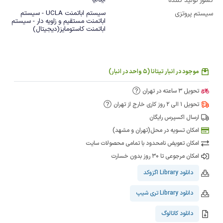
ایتالیا
کشور تولید کننده
سیستم اباتمنت UCLA - سیستم
سیستم پروتزی
اباتمنت مستقیم و زاویه دار - سیستم
اباتمنت کاستومایز(دیجیتال)
موجود در انبار تیتانا (5 واحد در انبار)
تحویل 3 ساعته در تهران
تحویل 1 الی 2 روز کاری خارج از تهران
ارسال اکسپرس رایگان
امکان تسویه در محل(تهران و مشهد)
امکان تعویض نامحدود با تمامی محصولات سایت
امکان مرجوعی تا 30 روز بدون خسارت
دانلود Library اگزوکد
دانلود Library تری شیپ
دانلود کاتالوگ