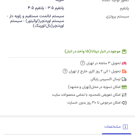
امریکا
کشور تولید کننده
پلتفرم 3.5 - پلتفرم 4.5
پلتفرم
سیستم اباتمنت مستقیم و زاویه دار -
سیستم پروتزی
سیستم اوردنچر(لوکیتور) - سیستم
اوردنچر(بال/اورینگ)
موجود در انبار تیتانا (15 واحد در انبار)
تحویل 3 ساعته در تهران
تحویل 1 الی 2 روز کاری خارج از تهران
ارسال اکسپرس رایگان
امکان تسویه در محل(تهران و مشهد)
امکان تعویض نامحدود با تمامی محصولات سایت
امکان مرجوعی تا 30 روز بدون خسارت
مشخصات