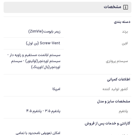
مشخصات
دسته بندی
زیمر بایومت(ZimVie)
برند
Screw-Vent (بن لول)
لاین
سیستم اباتمنت مستقیم و زاویه دار -
سیستم پروتزی
سیستم اوردنچر(لوکیتور) - سیستم
اوردنچر(بال/اورینگ)
اطلاعات کمپانی
کشور تولید کننده
امریکا
مشخصات سایز و مدل
پلتفرم
پلتفرم 3.5 - پلتفرم 4.5
گارانتی و خدمات پس از فروش
امکان تعویض نامحدود با تمامی