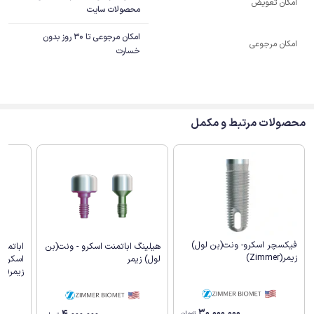
امکان تعویض
محصولات سایت
امکان مرجوعی تا 30 روز بدون
امکان مرجوعی
خسارت
محصولات مرتبط و مکمل
فیکسچر اسکرو- ونت(بن لول)
هیلینگ اباتمنت اسکرو - ونت(بن
اباتمن
زیمر(Zimmer)
لول) زیمر
اسکرو 
زیمر(Zimmer)
30,000,000