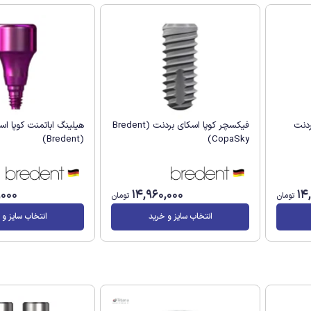
ردنت
فیکسچر کوپا اسکای بردنت (Bredent
هیلینگ اباتمنت کوپا اس
(Bredent)
CopaSky)
,000
14,960,000
14
تومان
تومان
انتخاب سایز و خرید
انتخاب سایز و 