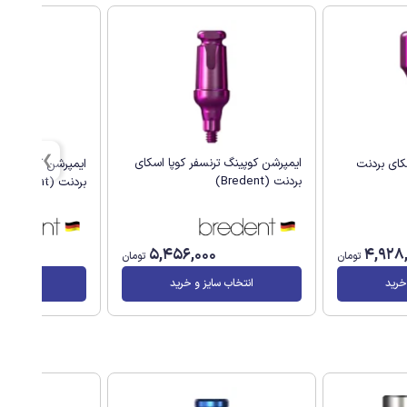
ایمپرشن کوپینگ ترنسفر کوپا اسکای
کای بردنت
ایمپرشن کوپینگ پ
بردنت (Bredent)
بردنت (Bredent)
0
5,456,000
4,928
تومان
تومان
خرید
انتخاب سایز و خرید
انتخاب سا