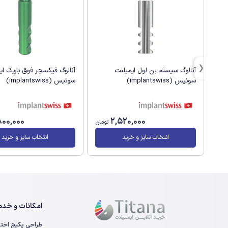
آنالوگ سیستم بن لول ایمپلنت
آنالوگ فیکسچر فوق باریک ای
سوئیس (implantswiss)
سوئیس (implantswiss)
800,000
2,520,000
تومان
انتخاب سایز و خرید
انتخاب سایز و خرید
امکانات و خدما
طراحی پکیج اخت