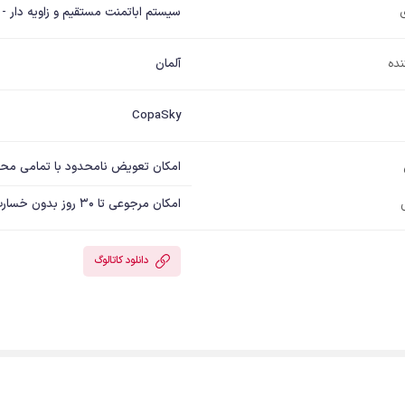
سیستم اباتمنت مستقیم و زاویه دار - سیستم اباتمنت UCLA 
نده
آلمان
CopaSky
امکان تعویض نامحدود با تمامی مح
امکان مرجوعی تا 30 روز بدون خسارت
دانلود کاتالوگ