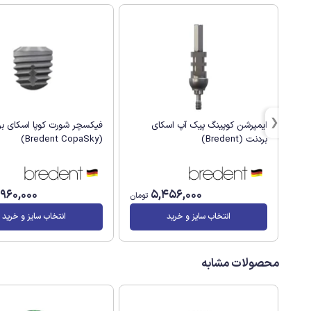
ایمپرشن کوپینگ پیک آپ اسکای
فیکسچر شورت کوپا اسکای ب
بردنت (Bredent)
(Bredent CopaSky)
,960,000
5,456,000
تومان
انتخاب سایز و خرید
انتخاب سایز و خرید
محصولات مشابه