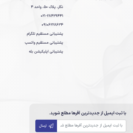
نگار، پلاک 50، واحد 4
021-28429441
09106228634
پشتیبانی مستقیم تلگرام
پشتیبانی مستقیم واتسپ
پشتیبانی اپلیکیشن بله
با ثبت ایمیل از جدیدترین آفرها مطلع شوید.
ارسال