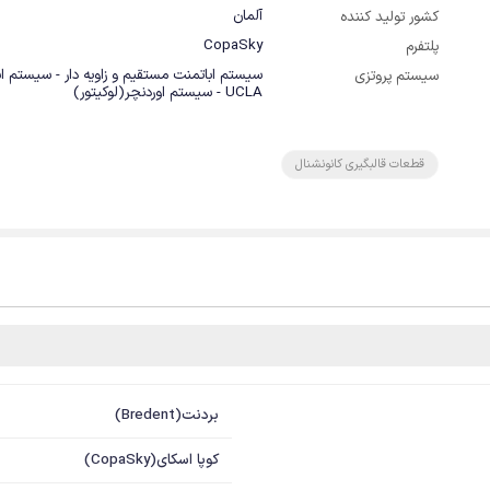
آلمان
کشور تولید کننده
CopaSky
پلتفرم
سیستم اباتمنت مستقیم و زاویه دار - سیستم ا
سیستم پروتزی
UCLA - سیستم اوردنچر(لوکیتور)
قطعات قالبگیری کانونشنال
بردنت(Bredent)
کوپا اسکای(CopaSky)