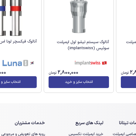
آنالوگ فیکسچر لونا اس (una S
آنالوگ سیستم تیشو لول ایمپلنت
مپلنت
سوئیس (implantswiss)
000
2,800,000
2,
تومان
تومان
انتخاب سایز و خرید
انتخاب سایز و 
ت تیتانا
لینک های سریع
خدمات مشتریان
صاصی ایمپلنت
خرید ایمپلنت نکسیس
رویه های تعویض و مرجوعی