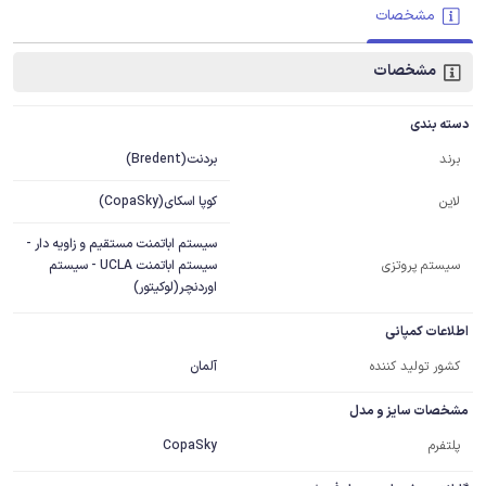
مشخصات
مشخصات
دسته بندی
بردنت(Bredent)
برند
کوپا اسکای(CopaSky)
لاین
سیستم اباتمنت مستقیم و زاویه دار -
سیستم پروتزی
سیستم اباتمنت UCLA - سیستم
اوردنچر(لوکیتور)
اطلاعات کمپانی
کشور تولید کننده
آلمان
مشخصات سایز و مدل
پلتفرم
CopaSky