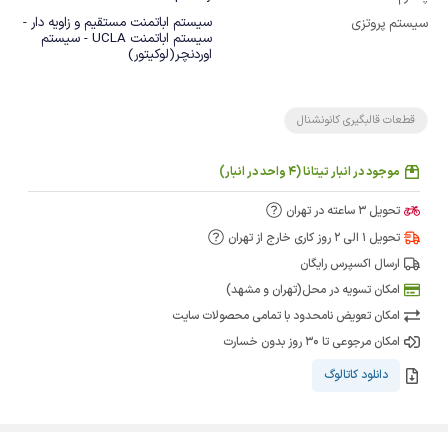
سیستم اباتمنت مستقیم و زاویه دار -
سیستم پروتزی
سیستم اباتمنت UCLA - سیستم
اوردنچر(لوکیتور)
قطعات قالبگیری کانونشنال
موجود در انبار تیتانا (4 واحد در انبار)
تحویل 3 ساعته در تهران
تحویل 1 الی 2 روز کاری خارج از تهران
ارسال اکسپرس رایگان
امکان تسویه در محل(تهران و مشهد)
امکان تعویض نامحدود با تمامی محصولات سایت
امکان مرجوعی تا 30 روز بدون خسارت
دانلود کاتالوگ