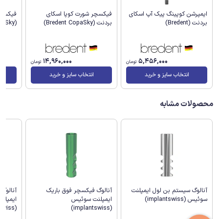
ایمپرشن کوپینگ پیک آپ اسکای
فیکسچر شورت کوپا اسکای
فیکسچر
بردنت (Bredent)
بردنت (Bredent CopaSky)
(Bredent CopaSky)
14,960,000
5,456,000
تومان
تومان
انتخاب سایز و خرید
انتخاب سایز و خرید
محصولات مشابه
آنالوگ
آنالوگ سیستم بن لول ایمپلنت
آنالوگ فیکسچر فوق باریک
ایمپلن
سوئیس (implantswiss)
ایمپلنت سوئیس
(implantswiss)
(implantswiss)