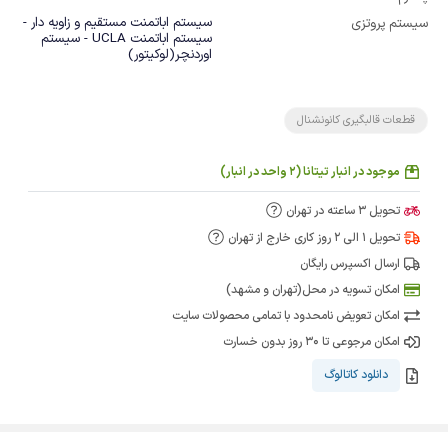
سیستم اباتمنت مستقیم و زاویه دار -
سیستم پروتزی
سیستم اباتمنت UCLA - سیستم
اوردنچر(لوکیتور)
قطعات قالبگیری کانونشنال
موجود در انبار تیتانا (2 واحد در انبار)
تحویل 3 ساعته در تهران
تحویل 1 الی 2 روز کاری خارج از تهران
ارسال اکسپرس رایگان
امکان تسویه در محل(تهران و مشهد)
امکان تعویض نامحدود با تمامی محصولات سایت
امکان مرجوعی تا 30 روز بدون خسارت
دانلود کاتالوگ