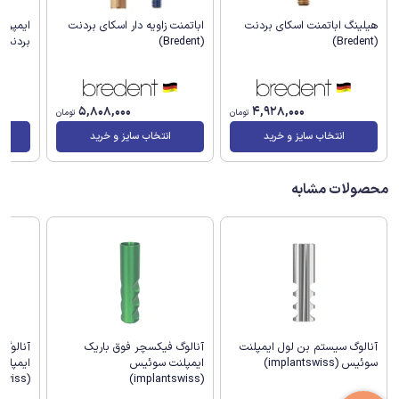
اباتمنت زاویه دار اسکای بردنت
هیلینگ اباتمنت اسکای بردنت
ایمپرش
(Bredent)
(Bredent)
بردنت (Bredent
5,808,000
4,928,000
تومان
تومان
انتخاب سایز و خرید
انتخاب سایز و خرید
محصولات مشابه
آنالوگ
آنالوگ سیستم بن لول ایمپلنت
آنالوگ فیکسچر فوق باریک
ایمپلن
سوئیس (implantswiss)
ایمپلنت سوئیس
(implantswiss)
(implantswiss)