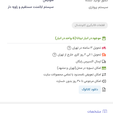
سوئیس
کشور تولید کننده
سیستم اباتمنت مستقیم و زاویه دار
سیستم پروتزی
قطعات قالبگیری کانونشنال
موجود در انبار تیتانا (5 واحد در انبار)
تحویل 3 ساعته در تهران
تحویل 1 الی 2 روز کاری خارج از تهران
ارسال اکسپرس رایگان
امکان تسویه در محل(تهران و مشهد)
امکان تعویض نامحدود با تمامی محصولات سایت
امکان مرجوعی تا 30 روز بدون خسارت
دانلود کاتالوگ
مشخصات