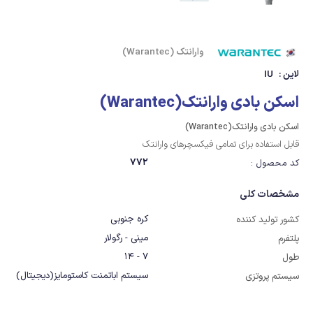
وارانتک (Warantec)
لاین :
IU
اسکن بادی وارانتک(Warantec)
اسکن بادی وارانتک(Warantec)
قابل استفاده برای تمامی فیکسچرهای وارانتک
772
کد محصول :
مشخصات کلی
کره جنوبی
کشور تولید کننده
مینی - رگولار
پلتفرم
7 - 14
طول
سیستم اباتمنت کاستومایز(دیجیتال)
سیستم پروتزی