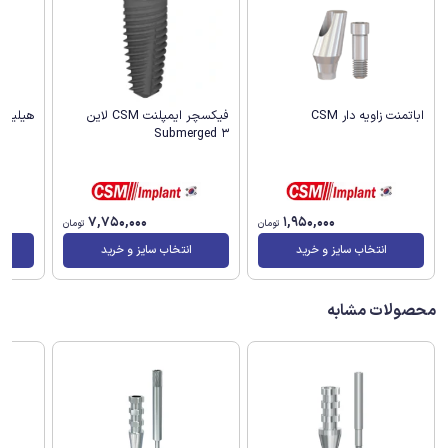
اباتمنت زاویه دار CSM
هیلینگ ا
فیکسچر ایمپلنت CSM لاین
Submerged 3
1,950,000
7,750,000
تومان
تومان
انتخاب سایز و خرید
انتخاب سایز و خرید
محصولات مشابه