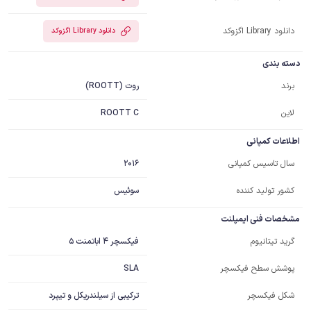
دانلود Library اگزوکد
دانلود Library اگزوکد
دسته بندی
روت (ROOTT)
برند
لاین
ROOTT C
اطلاعات کمپانی
2016
سال تاسیس کمپانی
کشور تولید کننده
سوئیس
مشخصات فنی ایمپلنت
فیکسچر 4 اباتمنت 5
گرید تیتانیوم
SLA
پوشش سطح فیکسچر
ترکیبی از سیلندریکل و تیپرد
شکل فیکسچر