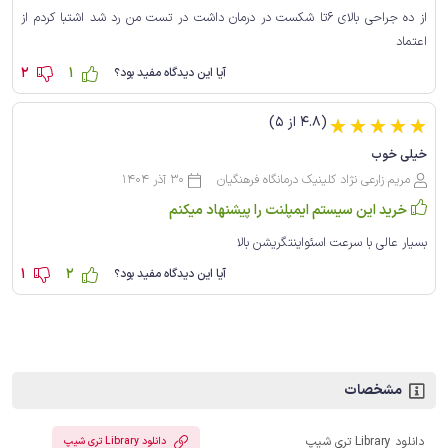
از ده جراحی بالای 6تا شکست در درمان داشت در تست من رد شد اشتبا کردم از
اعتماد
2
1
آیا این دیدگاه مفید بود؟
(4.8 از 5)
☆
☆
☆
☆
☆
خیلی خوب
مریم زارعی نژاد کلینیک درمانگاه فرهنگیان
30 آذر 1404
خرید این سیستم ایمپلنت را پیشنهاد میکنم
بسیار عالی با سرعت اسئواینتگریشن بالا
1
2
آیا این دیدگاه مفید بود؟
مشخصات
دانلود Library تری شیپ
دانلود Library تری شیپ