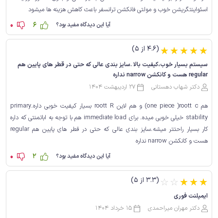
اسئواینتگریشن خوب و مولتی فانکشن ترانسفر باعث کاهش هزینه ها میشود
0
6
آیا این دیدگاه مفید بود؟
(4.6 از 5)
☆
☆
☆
☆
☆
سیستم بسیار خوب،کیفیت بالا .سایز بندی عالی که حتی در قطر های پایین هم
regular هست و کانکشن narrow نداره
دکتر شهاب دهستانی
27 اردیبهشت 1404
هم one piece )roott c) و هم لاین roott R بسیار کیفیت خوبی داره.primary
stability خیلی خوبی میده. برای immediate load هم با توجه به اباتمنتی که داره
کار بسیار راحتتر میشه.سایز بندی عالی که حتی در قطر های پایین هم regular
هست و کانکشن narrow نداره
0
2
آیا این دیدگاه مفید بود؟
(3.3 از 5)
☆
☆
☆
☆
☆
ایمپلنت فوری
دکتر مهران میراحمدی
15 خرداد 1404