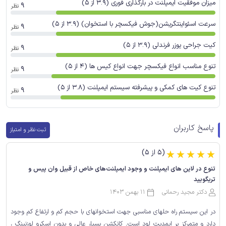
میزان موفقیت ایمپلنت در بارگذاری فوری (3.9 از 5)
9
نظر
سرعت اسئواینتگریشن(جوش فیکسچر با استخوان) (3.9 از 5)
9
نظر
کیت جراحی یوزر فرندلی (3.9 از 5)
9
نظر
تنوع مناسب انواع فیکسچر جهت انواع کیس ها (4 از 5)
9
نظر
تنوع کیت های کمکی و پیشرفته سیستم ایمپلنت (3.8 از 5)
9
نظر
پاسخ کاربران
ثبت نظر و امتیاز
(5 از 5)
☆
☆
☆
☆
☆
تنوع در لاین های ایمپلنت و وجود ایمپلنت‌های خاص از قبیل وان پیس و
تریگویید
دکتر مجید رحمانی
11 بهمن 1403
در این سیستم راه حلهای مناسبی جهت استخوانهای با حجم کم و ارتفاع کم وجود
دارد و متمرکز بر ایمدیت لود است. کانکشن بسیار عالی و بدون اسکرو لوزنینگ ،