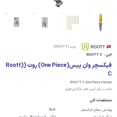
روت (ROOTT)
لاین :
ROOTT C
فیکسچر وان پیس(One Piece) روت (Roott)
C
ROOTT C One Piece Fixture
مناسب برای کیس های بارگذاری فوری
مشخصات کلی
SLA
پوشش سطح فیکسچر
ترکیبی از سیلندریکل و تیپرد