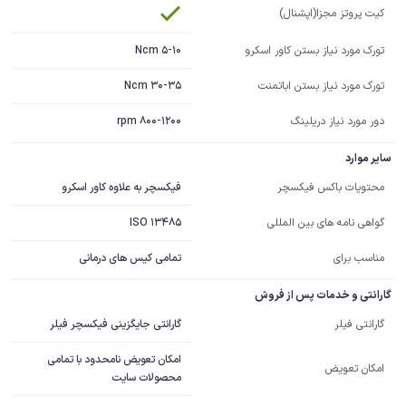
کیت پروتز مجزا(اپشنال)
5-10 Ncm
تورک مورد نیاز بستن کاور اسکرو
30-35 Ncm
تورک مورد نیاز بستن اباتمنت
دور مورد نیاز دریلینگ
800-1200 rpm
سایر موارد
فیکسچر به علاوه کاور اسکرو
محتویات باکس فیکسچر
ISO 13485
گواهی نامه های بین المللی
مناسب برای
تمامی کیس های درمانی
گارانتی و خدمات پس از فروش
گارانتی جایگزینی فیکسچر فیلر
گارانتی فیلر
امکان تعویض نامحدود با تمامی
امکان تعویض
محصولات سایت