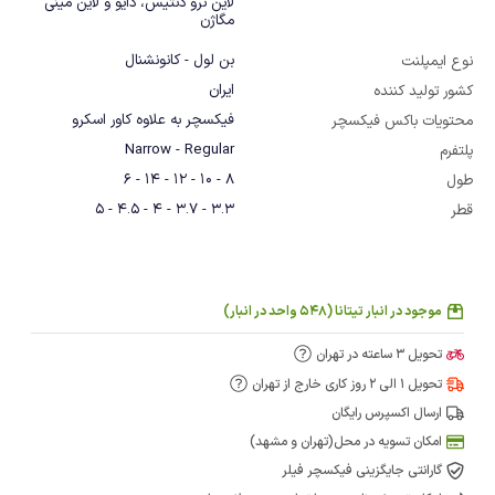
لاین نرو دنتیس، دایو و لاین مینی 
مگاژن
بن لول - کانونشنال
نوع ایمپلنت
ایران
کشور تولید کننده
فیکسچر به علاوه کاور اسکرو
محتویات باکس فیکسچر
Narrow - Regular
پلتفرم
8 - 10 - 12 - 14 - 6
طول
3.3 - 3.7 - 4 - 4.5 - 5
قطر
موجود در انبار تیتانا (548 واحد در انبار)
تحویل 3 ساعته در تهران
تحویل 1 الی 2 روز کاری خارج از تهران
ارسال اکسپرس رایگان
امکان تسویه در محل(تهران و مشهد)
گارانتی جایگزینی فیکسچر فیلر