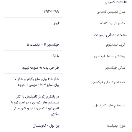
اطلاعات کمپانی
1392-1399
سال تاسیس کمپانی
کشور تولید کننده
ایران
مشخصات فنی ایمپلنت
فیکسچر 4 - اباتمنت 5
گرید تیتانیوم
SLA
پوشش سطح فیکسچر
طراحی بدنه به صورت تیپرد
شکل فیکسچر
هگز 2.5 برای سایز رگولار و هگز 1.7
کانکشن داخلی فیکسچر
برای سایز 3.3 - مورس 11 درجه
در پلتفرم رگولار کامپتیبل با اکثر 
سیستم های کره ای و در لاین نرو با 
سیستم های کامپتیبل
لاین نرو دنتیس، دایو و لاین مینی 
مگاژن
نوع ایمپلنت
بن لول - کانونشنال