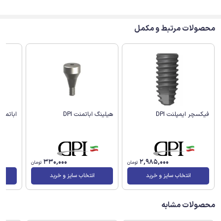
محصولات مرتبط و مکمل
هیلینگ اباتمنت DPI
اباتمنت 
فیکسچر ایمپلنت DPI
330,000
2,985,000
تومان
تومان
انتخاب سایز و خرید
انتخاب سایز و خرید
محصولات مشابه