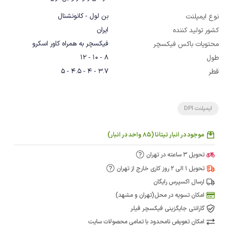
بن لول - کانونشنال
نوع ایمپلنت
ایران
کشور تولید کننده
فیکسچر به همراه کاور اسکرو
محتویات باکس فیکسچر
8 - 10 - 12
طول
3.7 - 4 - 4.5 - 5
قطر
ایمپلنت DPI
موجود در انبار تیتانا (85 واحد در انبار)
تحویل 3 ساعته در تهران
تحویل 1 الی 2 روز کاری خارج از تهران
ارسال اکسپرس رایگان
امکان تسویه در محل(تهران و مشهد)
گارانتی جایگزینی فیکسچر فیلر
امکان تعویض نامحدود با تمامی محصولات سایت