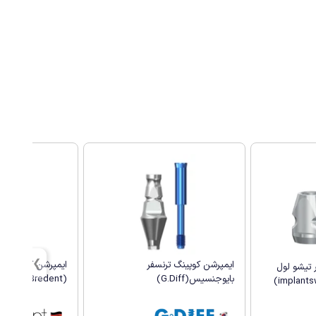
ایمپرشن کوپینگ ترنسفر
ایمپرشن کوپینگ ت
 تیشو لول
بایوجنسیس(G.Diff)
(Bredent)