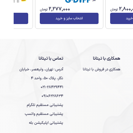
0
2,277,000
2,800,
تومان
تومان
خرید
انتخاب سایز و خرید
انتخاب سا
همکاری با تیتانا
تماس با تیتانا
همکاری در فروش با تیتانا
آدرس: تهران، ولیعصر، خیابان
نگار، پلاک 50، واحد 4
021-28429441
09106228634
پشتیبانی مستقیم تلگرام
پشتیبانی مستقیم واتسپ
پشتیبانی اپلیکیشن بله