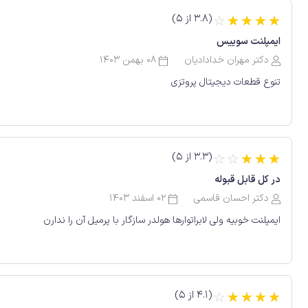
(3.8 از 5)
☆
☆
☆
☆
☆
ایمپلنت سوییس
دکتر مهران خدادادیان
08 بهمن 1403
تنوع قطعات دیجیتال پروتزی
(3.3 از 5)
☆
☆
☆
☆
☆
در کل قابل قبوله
دکتر احسان قاسمی
02 اسفند 1403
ایمپلنت خوبیه ولی لابراتوارها هولدر سازگار با پرمیل آن را ندارن
(4.1 از 5)
☆
☆
☆
☆
☆