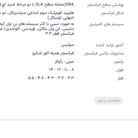
SRA(مشابه سطح SLA با دو مرحله اسید اچ)
پوشش سطح فیکسچر
هایبرید فورم(یک سوم ابتدایی سیلندریکال، دو 
شکل فیکسچر
انتهایی کونیکال)
سیستم های کامپتیبل
فیکسچر قطر 3.3
سوئیس
کشور تولید کننده
فیکسچر همراه کاور اسکرو
محتویات باکس فیکسچر
مینی - رگولار
پلتفرم
8 - 10 - 12 - 14
طول
3.3 - 3.7 - 4.3 - 4.8 - 5.5
قطر
فیکسچر بن لول