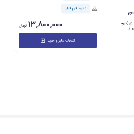
دانلود فرم فیلر
سوم
13,800,000
به صورت نسبی با اکثر سیستم های بن لول کره ای(دیو، 
تومان
دنتیس، انی وان مگاژن، اویدنس، کاولمدی) غیر از 
انتخاب سایز و خرید