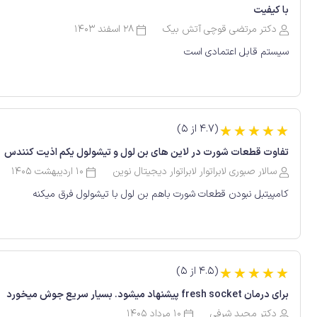
با کیفیت
دکتر مرتضی قوچی آتش بیک
28 اسفند 1403
سیستم قابل اعتمادی است
(4.7 از 5)
☆
☆
☆
☆
☆
تفاوت قطعات شورت در لاین های بن لول و تیشو‌لول یکم اذیت کنندس
سالار صبوری لابراتوار لابراتوار دیجیتال نوین
10 اردیبهشت 1405
کامپیتبل نبودن قطعات شورت باهم بن لول با تیشو‌لول فرق میکنه
(4.5 از 5)
☆
☆
☆
☆
☆
برای درمان fresh socket پیشنهاد میشود. بسیار سریع جوش میخورد
دکتر مجید شرفی
10 مرداد 1405