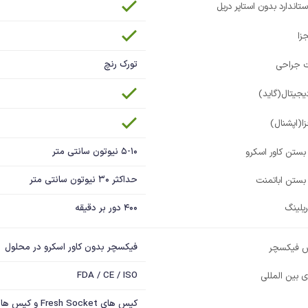
اندارد بدون استاپر دریل
زا
تورک رنچ
 جراحی
جیتال(گاید)
ا(اپشنال)
5-10 نیوتون سانتی متر
 بستن کاور اسکرو
حداکثر 30 نیوتون سانتی متر
 بستن اباتمنت
ریلینگ
400 دور بر دقیقه
فیکسچر بدون کاور اسکرو در محلول
س فیکسچر
FDA / CE / ISO
ی بین المللی
کیس های Fresh Socket و کیس هایی با زمان لود کوتاه تر