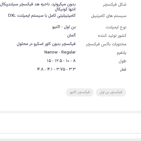
بدون میکروترد، ناحیه هد فیکسچر سیلندریکال و
شکل فیکسچر
انتها کونیکال
کامپتیبلیتی کامل با سیستم ایمپلنت DXL
سیستم های کامپتیبل
بن لول - اکتیو
نوع ایمپلنت
آلمان
کشور تولید کننده
فیکسچر بدون کاور اسکرو در محلول
محتویات باکس فیکسچر
Narrow - Regular
پلتفرم
8 - 10 - 12.5 - 15
طول
3.3 - 3.75 - 4.1 - 4.8
قطر
فیکسچر بن لول
فیکسچر اکتیو