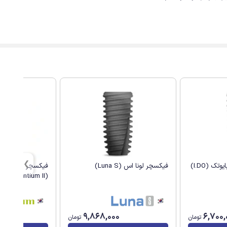
فیکسچر لونا اس (Luna S)
(Dentium Implantium II)
9,868,000
6,700,
تومان
تومان