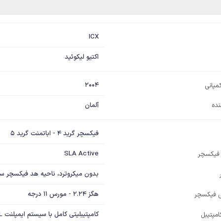
ICX
اکتیو لیکوئید
2004
مپانی
نده
آلمان
فیکسچر گرید 4 - اباتمنت گرید 5
SLA Active
یکسچر
بدون میکروترد، ناحیه هد فیکسچر سیلند
هگز 2.24 - مورس 11 درجه
ی فیکسچر
کامپتیبلیتی کامل با سیستم ایمپلنت DXL
مپتیبل