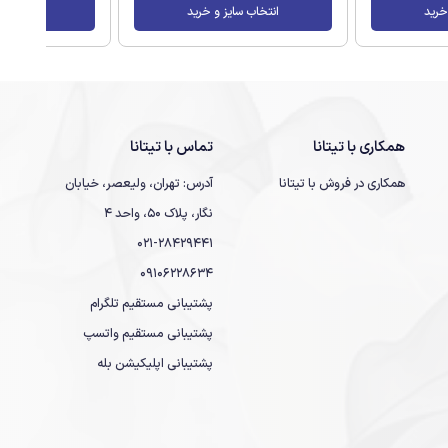
خرید
انتخاب سایز و خرید
انتخاب سا
همکاری با تیتانا
تماس با تیتانا
همکاری در فروش با تیتانا
آدرس: تهران، ولیعصر، خیابان
نگار، پلاک 50، واحد 4
021-28429441
09106228634
پشتیبانی مستقیم تلگرام
پشتیبانی مستقیم واتسپ
پشتیبانی اپلیکیشن بله