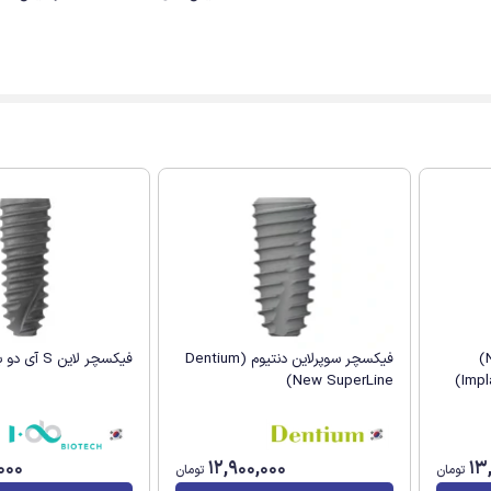
فیکسچر فوق باریک (Narrow)
فیکسچر سوپرلاین دنتیوم (Dentium
فیکسچر لاین S آی دو بایوتک (I.DO)
New SuperLine)
000
12,900,000
13
تومان
تومان