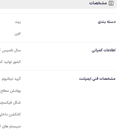
مشخصات
دسته بندی
برند
لاین
اطلاعات کمپانی
سال تاسیس ک
کشور تولید کن
مشخصات فنی ایمپلنت
گرید تیتانیوم
پوشش سطح ف
شکل فیکسچر
کانکشن داخل
سیستم های کا