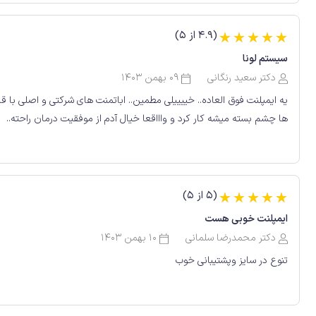
(4.9 از 5)
☆
☆
☆
☆
☆
سیستم لونا
دکتر سعید رنگانی
09 بهمن 1403
یه ایمپلنت فوق العاده.. خییییلی مطمین.. اباتمنت های شرکتی و اصلی با
ها چشم بسته میشه کار کرد و واااقعا خیال آدم از موفقیت درمان راحته..
(5 از 5)
☆
☆
☆
☆
☆
ایمپلنت خوبی هست
دکتر محمدرضا سلمانی
10 بهمن 1403
تنوع در سایز وپشتیبانی خوب