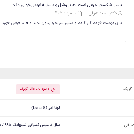
بسیار فیکسچر خوبی است. هیدروفیل و بسیار آناتومی خوبی دارد
دکتر مجید شرفی
10 مرداد 1405
برای دوست خودم کار کردم و بسیار سریع و بدون bone lost جوش خورد در حدود 2 ماه
دانلود Library اگزوکد
لونا اس(Luna S)
سال تاسیس کمپانی شینهانگ 1995، سال اغاز طراحی و تولید ایمپلنت 2002
مپانی