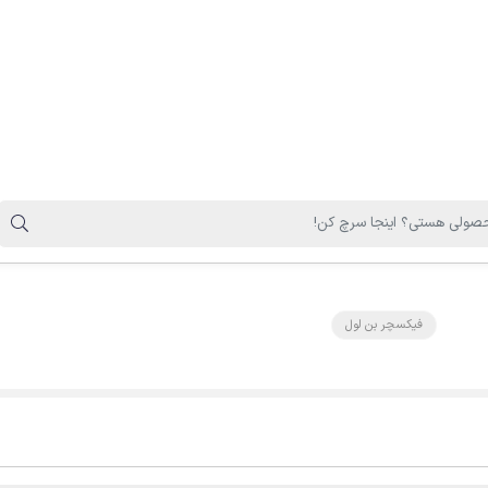
سیلندریکال، و یکسوم انتهایی تیپرد)
سیستم های کامپتیبل
با لاین مینی استم
بن لول - کانونشنال
نوع ایمپلنت
کره جنوبی
کشور تولید کننده
فیکسچر همراه کاور اسکرو
محتویات باکس فیکسچر
NP - RP
پلتفرم
8.5 - 10 - 11.5 - 13 - 7
طول
3.5 - 4 - 4.5 - 5
قطر
فیکسچر بن لول