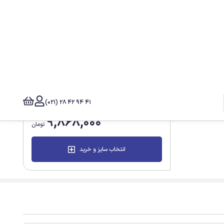
فیکسچرهای لاین RP(رگولار) به صورت نسبی با اکثر 
دانلود کاتالوگ
سیستم های کره ای، لاین NP(قطر 3.5) به صورت نسبی 
دانلود فرم فیلر
9,868,000
تومان
انتخاب سایز و خرید