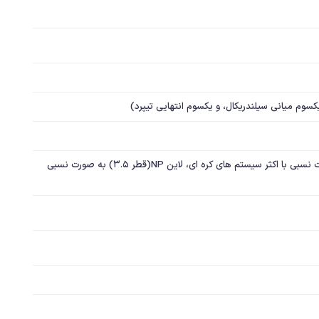
فیکسچرهای لاین RP(رگولار) به صورت نسبی با اکثر سیستم های کره ای، لاین NP(قطر 3.5) به صورت نسبی 