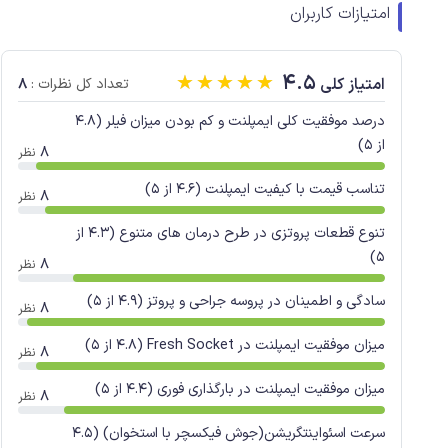
امتیازات کاربران
☆
☆
☆
☆
☆
4.5
8
امتیاز کلی
تعداد کل نظرات :
درصد موفقیت کلی ایمپلنت و کم بودن میزان فیلر (4.8
از 5)
8
نظر
تناسب قیمت با کیفیت ایمپلنت (4.6 از 5)
8
نظر
تنوع قطعات پروتزی در طرح درمان های متنوع (4.3 از
5)
8
نظر
سادگی و اطمینان در پروسه جراحی و پروتز (4.9 از 5)
8
نظر
میزان موفقیت ایمپلنت در Fresh Socket (4.8 از 5)
8
نظر
میزان موفقیت ایمپلنت در بارگذاری فوری (4.4 از 5)
8
نظر
سرعت اسئواینتگریشن(جوش فیکسچر با استخوان) (4.5