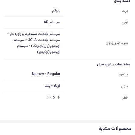
دسته بندی
بایوتم
برند
سیستم AR
لاین
سیستم اباتمنت مستقیم و زاویه دار -
سیستم اباتمنت UCLA - سیستم
سیستم پروتزی
اوردنچر(بال/اورینگ) - سیستم
اوردنچر(لوکیتور)
مشخصات سایز و مدل
Narrow - Regular
پلتفرم
کوتاه - بلند
طول
قطر
4 - 5 - 6
محصولات مشابه