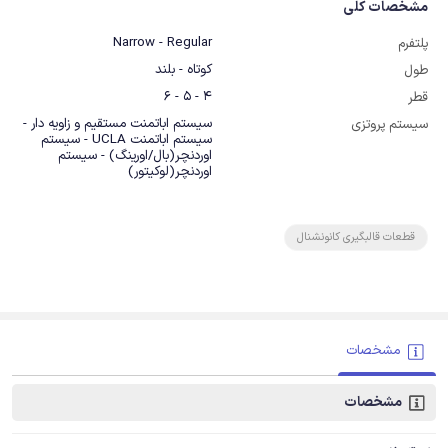
مشخصات کلی
Narrow - Regular
پلتفرم
کوتاه - بلند
طول
4 - 5 - 6
قطر
سیستم اباتمنت مستقیم و زاویه دار -
سیستم پروتزی
سیستم اباتمنت UCLA - سیستم
اوردنچر(بال/اورینگ) - سیستم
اوردنچر(لوکیتور)
قطعات قالبگیری کانونشنال
مشخصات
مشخصات