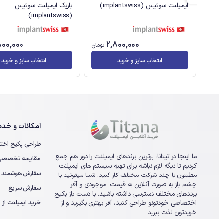
ایمپلنت سوئیس (implantswiss)
باریک ایمپلنت سوئیس
(implantswiss)
800,000
2,800,000
تومان
انتخاب سایز و خرید
انتخاب سایز و خرید
امکانات و خدما
طراحی پکیج اخت
ما اینجا در تیتانا، برترین برندهای ایمپلنت را دور هم جمع
مقایسه تخصصی ا
کردیم تا دیگه لازم نباشه برای تهیه سیستم های ایمپلنت
سفارش هوشمند
مطبتون با چند شرکت مختلف کار کنید. شما میتونید با
چشم باز به صورت آنلاین به قیمت، موجودی و آفر
سفارش سریع
برندهای مختلف دسترسی داشته باشید. با دست باز پکیج
خرید ایمپلنت از تی
اختصاصی خودتونو طراحی کنید، آفر بهتری بگیرید و از
خریدتون لذت ببرید.