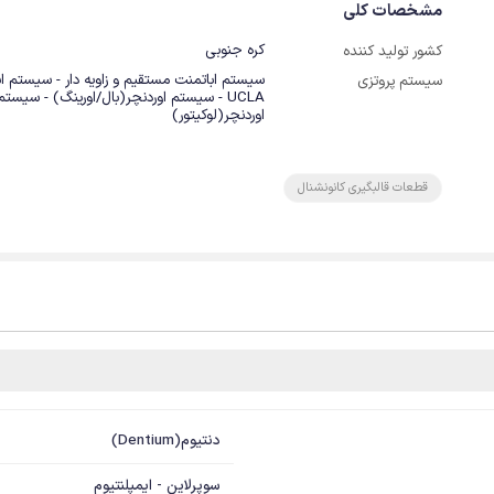
مشخصات کلی
کره جنوبی
کشور تولید کننده
سیستم اباتمنت مستقیم و زاویه دار - سیستم ا
سیستم پروتزی
UCLA - سیستم اوردنچر(بال/اورینگ) - سیستم
اوردنچر(لوکیتور)
قطعات قالبگیری کانونشنال
دنتیوم(Dentium)
سوپرلاین - ایمپلنتیوم