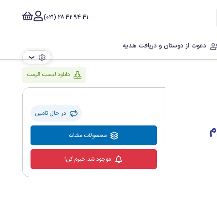
41 94 42 28 (021)
دعوت از دوستان و دریافت هدیه
❯
دانلود لیست قیمت
در حال تامین
م
محصولات مشابه
موجود شد خبرم کن!