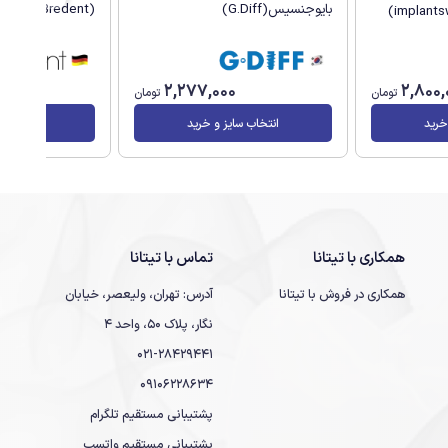
بایوجنسیس(G.Diff)
(Bredent)
0
2,277,000
2,800,
تومان
تومان
خرید
انتخاب سایز و خرید
انتخاب سا
همکاری با تیتانا
تماس با تیتانا
همکاری در فروش با تیتانا
آدرس: تهران، ولیعصر، خیابان
نگار، پلاک 50، واحد 4
021-28429441
09106228634
پشتیبانی مستقیم تلگرام
پشتیبانی مستقیم واتسپ