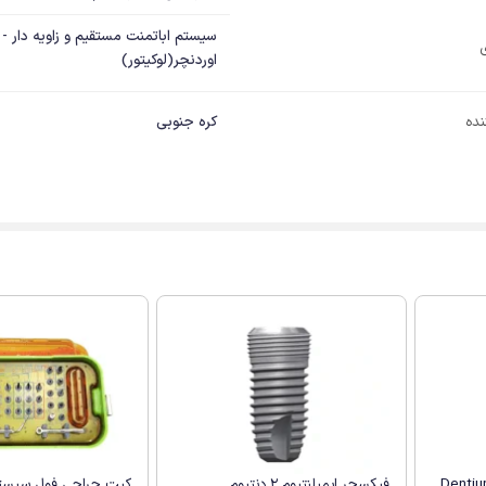
اوردنچر(لوکیتور)
نده
کره جنوبی
ر سوپرلاین دنتیوم (Dentium
فیکسچر ایمپلنتیوم 2 دنتیوم
کیت جراحی فول سیستم 