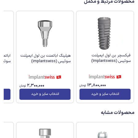
محصولات مرتبط و مکمل
فیکسچر بن لول ایمپلنت
هیلینگ اباتمنت بن لول ایمپلنت
اباتمن
سوئیس (Implantswiss)
سوئیس (implantswiss)
سوئیس (antswiss
13,800,000
2,300,000
تومان
تومان
انتخاب سایز و خرید
انتخاب سایز و خرید
محصولات مشابه