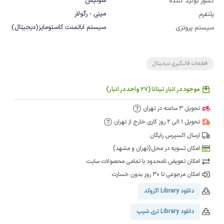
سوئیس
کشور تولید کننده
مینی - رگولار
پلتفرم
سیستم اباتمنت کاستومایز(دیجیتال)
سیستم پروتزی
قطعات قالبگیری دیجیتال
موجود در انبار تیتانا (27 واحد در انبار)
تحویل 3 ساعته در تهران
تحویل 1 الی 2 روز کاری خارج از تهران
ارسال اکسپرس رایگان
امکان تسویه در محل(تهران و مشهد)
امکان تعویض نامحدود با تمامی محصولات سایت
امکان مرجوعی تا 30 روز بدون خسارت
دانلود Library اگزوکد
دانلود Library تری شیپ