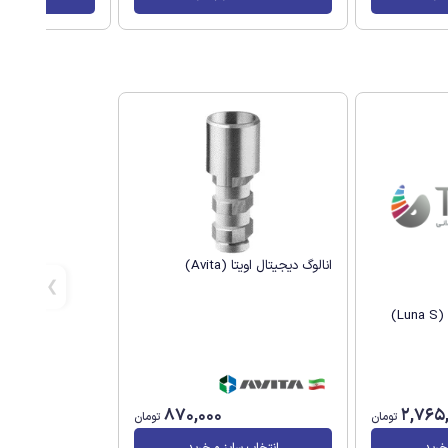
انالوگ دیجیتال اویتا (Avita)
L)
870,000
2,765
تومان
تومان
خرید
انتخاب سایز و خرید