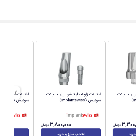
ول ایمپلنت
اباتمنت زاویه دار تیشو لول ایمپلنت
اباتمنت سینکتا تی
سوئیس (implantswiss)
سوئیس (implantswiss)
3,800,000
3,300
تومان
تومان
خرید
انتخاب سایز و خرید
انتخاب سا