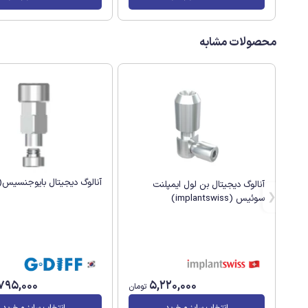
محصولات مشابه
آنالوگ دیجیتال بایوجنسیس(G.Diff)
آنالوگ دیجیتال بن لول ایمپلنت
سوئیس (implantswiss)
795,000
5,220,000
تومان
انتخاب سایز و خرید
انتخاب سایز و خرید