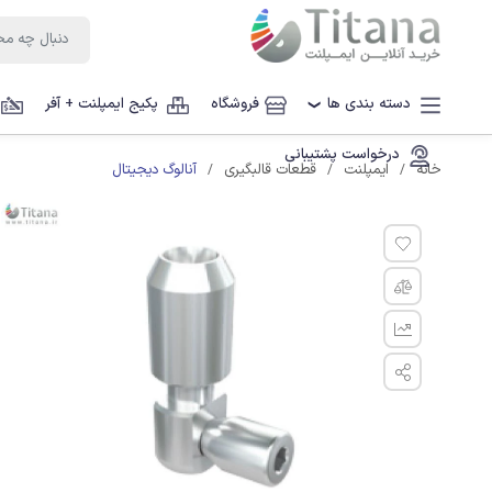
دسته بندی ها
فروشگاه
پکیج ایمپلنت + آفر
❯
درخواست پشتیبانی
آنالوگ دیجیتال
خانه
ایمپلنت
قطعات قالبگیری