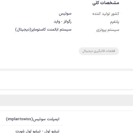
مشخصات کلی
سوئیس
کشور تولید کننده
رگولار - واید
پلتفرم
سیستم اباتمنت کاستومایز(دیجیتال)
سیستم پروتزی
قطعات قالبگیری دیجیتال
ایمپلنت سوئیس(implantswiss)
تیشو لول - تیشو لول شورت