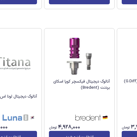
آنالوگ دیجیتال فیکسچر کوپا اسکای
بردنت (Bredent)
آنالوگ دیجیتال لونا اس (una S
,000
4,928,000
3,
تومان
تومان
انتخاب سایز و خرید
انتخاب سایز و 