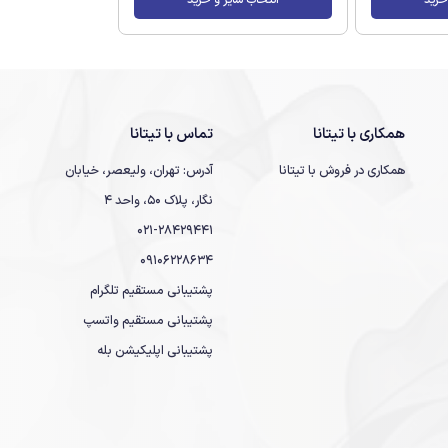
همکاری با تیتانا
تماس با تیتانا
همکاری در فروش با تیتانا
آدرس: تهران، ولیعصر، خیابان
نگار، پلاک 50، واحد 4
021-28429441
09106228634
پشتیبانی مستقیم تلگرام
پشتیبانی مستقیم واتسپ
پشتیبانی اپلیکیشن بله