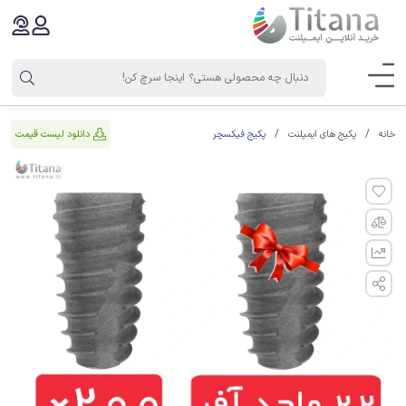
پکیج فیکسچر
دانلود لیست قیمت
خانه
پکیج های ایمپلنت