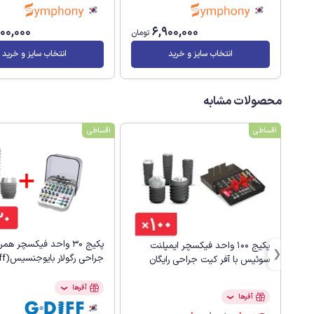
500,000
6,900,000
تومان
انتخاب سایز و خرید
انتخاب سایز و خرید
محصولات مشابه
اقساطی
اقساطی
پکیج 30 واحد فیکسچر هم
پکیج 100 واحد فیکسچر ایمپلنت
جراحی رگولار بایوجنسیس(G.Diff)
سوئیس با آفر کیت جراحی رایگان
آفرها
❯
آفرها
❯