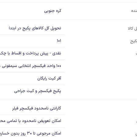
نده
کره جنوبی
تحویل کل کالاهای پکیج در ابتدا
 کالا
101
پکیج
نقدی - پیش پرداخت و اقساط با چک
100 واحد فیکسچر انتخابی سیمفونی همراه با آفر کیت جراحی  رایگان
آفر کیت رایگان
پکیج فیکسچر و کیت جراحی
گارانتی نامحدود فیکسچر فیلر
امکان تعویض نامحدود با تمامی مح
امکان مرجوعی تا 30 روز بدون خسارت