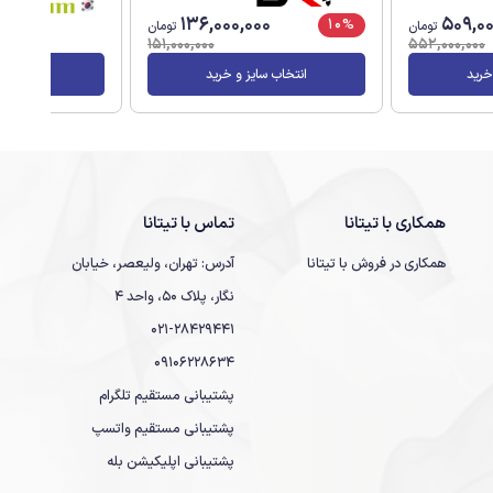
136,000,000
509,00
10%
تومان
تومان
000
151,000,000
552,000,000
خرید
انتخاب سایز و خرید
انتخاب سا
همکاری با تیتانا
تماس با تیتانا
همکاری در فروش با تیتانا
آدرس: تهران، ولیعصر، خیابان
نگار، پلاک 50، واحد 4
021-28429441
09106228634
پشتیبانی مستقیم تلگرام
پشتیبانی مستقیم واتسپ
پشتیبانی اپلیکیشن بله