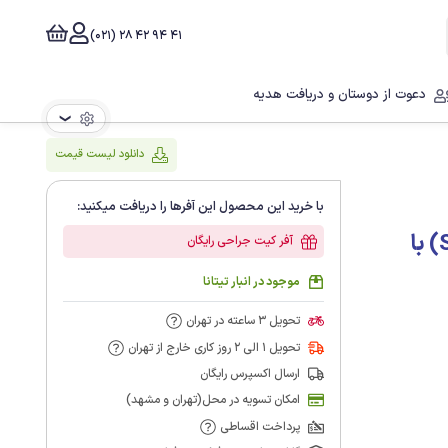
41 94 42 28 (021)
دعوت از دوستان و دریافت هدیه
❯
دانلود لیست قیمت
با خرید این محصول این آفرها را دریافت میکنید:
پکیج 100 واحد فیکسچر سیمفونی(Symphony) با
آفر کیت جراحی رایگان
موجود در انبار تیتانا
تحویل 3 ساعته در تهران
تحویل 1 الی 2 روز کاری خارج از تهران
ارسال اکسپرس رایگان
امکان تسویه در محل(تهران و مشهد)
پرداخت اقساطی