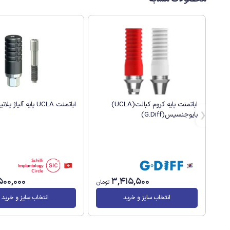
اباتمنت UCLA پایه آلیاژ پلاتینیوم SIC
اباتمنت پایه کروم کبالت(UCLA)
بایوجنسیس(G.Diff)
500,000
3,415,500
تومان
انتخاب سایز و خرید
انتخاب سایز و خرید