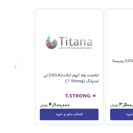
اباتمنت پایه اکرلیک (UCLA) رسیستا
اباتمنت پایه کروم کبالت(UCLA) تی
استرانگ (T Strong)
4,800,000
3,500
تومان
تومان
خرید
انتخاب سایز و خرید