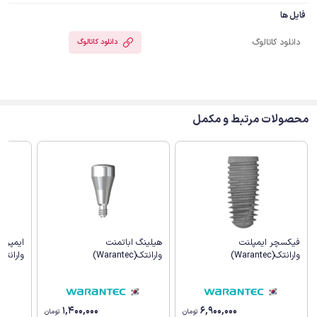
فایل ها
دانلود کاتالوگ
دانلود کاتالوگ
محصولات مرتبط و مکمل
هیلینگ اباتمنت
ایمپرش
فیکسچر ایمپلنت
وارانتک(Warantec)
وارانتک(arantec
وارانتک(Warantec)
1,400,000
6,900,000
تومان
تومان