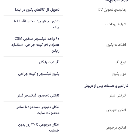
جزئیات پکیج ها
تحویل کل کالاهای پکیج در ابتدا
زمانبندی تحویل کالا
نقدی - پیش پرداخت و اقساط با
شرایط پرداخت
چک
60 واحد فیکسچر انتخابی CSM 
همراه با آفر کیت جراحی  استاندارد 
اطلاعات پکیج
رایگان
آفر کیت رایگان
نوع آفر
نوع پکیج
پکیج فیکسچر و کیت جراحی
گارانتی و خدمات پس از فروش
گارانتی نامحدود فیکسچر فیلر
گارانتی فیلر
امکان تعویض نامحدود با تمامی
امکان تعویض
محصولات سایت
امکان مرجوعی تا 30 روز بدون
امکان مرجوعی
خسارت