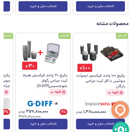
انتخاب سایز و خرید
انتخاب سایز و خرید
محصولات مشابه
اقساطی
اقساطی
اقساطی
پکیج 30 واحد فیکسچر همراه
پکیج 100 واحد فیکسچر ایمپلنت
کیت جراحی رگولار
سوپرلای
سوئیس با آفر کیت جراحی
بایوجنسیس(G.Diff)
جراحی 
رایگان
آفرها
آفر
آفرها
❯
❯
357,800,000
1,380,000,000
8%
16%
تومان
تومان
387,800,000
انتخاب سایز و خرید
انتخاب سایز و خرید