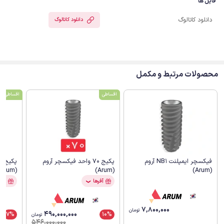
فایل ها
دانلود کاتالوگ
دانلود کاتالوگ
محصولات مرتبط و مکمل
اقساطی
اقساطی
فیکسچر ایمپلنت NB1 آروم
پکیج 70 واحد فیکسچر آروم
(Arum)
(Arum)
(Arum)
آفرها
آفر
❯
7,800,000
تومان
490,000,000
7%
10%
تومان
546,000,000