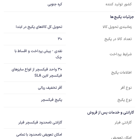
کشور تولید کننده
کره جنوبی
جزئیات پکیج ها
تحویل کل کالاهای پکیج در ابتدا
زمانبندی تحویل کالا
30
تعداد کالا در پکیج
نقدی - پیش پرداخت و اقساط با
شرایط پرداخت
چک
30 واحد فیکسچر از انواع سایزهای 
اطلاعات پکیج
فیکسچر لاین SLA
آفر تخفیف ریالی
نوع آفر
نوع پکیج
پکیج فیکسچر
گارانتی و خدمات پس از فروش
گارانتی نامحدود فیکسچر فیلر
گارانتی فیلر
امکان تعویض نامحدود با تمامی
امکان تعویض