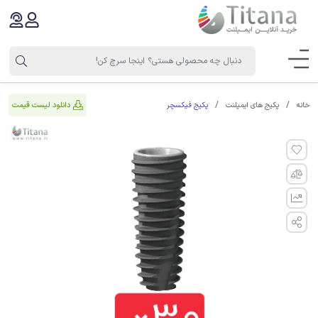
پکیج فیکسچر
دانلود لیست قیمت
خانه
پکیج های ایمپلنت