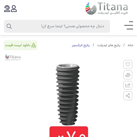
پکیج فیکسچر
دانلود لیست قیمت
خانه
پکیج های ایمپلنت