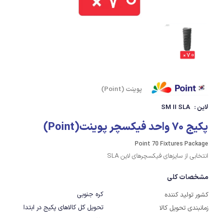
پوینت (Point)
لاین :
SM II SLA
پکیج 70 واحد فیکسچر پوینت(Point)
Point 70 Fixtures Package
انتخابی از سایزهای فیکسچرهای لاین SLA
مشخصات کلی
کره جنوبی
کشور تولید کننده
تحویل کل کالاهای پکیج در ابتدا
زمانبندی تحویل کالا