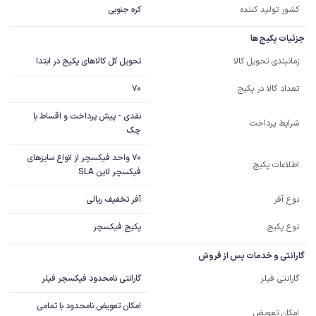
کشور تولید کننده
کره جنوبی
جزئیات پکیج ها
تحویل کل کالاهای پکیج در ابتدا
زمانبندی تحویل کالا
70
تعداد کالا در پکیج
نقدی - پیش پرداخت و اقساط با
شرایط پرداخت
چک
70 واحد فیکسچر از انواع سایزهای 
اطلاعات پکیج
فیکسچر لاین SLA
آفر تخفیف ریالی
نوع آفر
نوع پکیج
پکیج فیکسچر
گارانتی و خدمات پس از فروش
گارانتی نامحدود فیکسچر فیلر
گارانتی فیلر
امکان تعویض نامحدود با تمامی
امکان تعویض