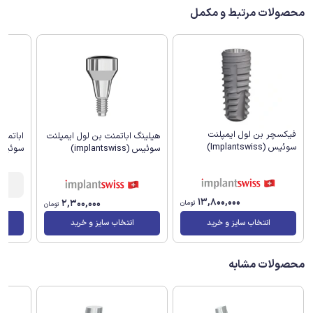
محصولات مرتبط و مکمل
فیکسچر بن لول ایمپلنت
هیلینگ اباتمنت بن لول ایمپلنت
اباتمن
سوئیس (Implantswiss)
سوئیس (implantswiss)
سوئیس (antswiss
13,800,000
2,300,000
تومان
تومان
انتخاب سایز و خرید
انتخاب سایز و خرید
محصولات مشابه