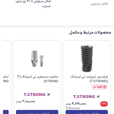
امکان مرجوعی تا 30 روز بدون
امکان مرجوعی
خسارت
محصولات مرتبط و مکمل
اباتمنت مستقیم تی استرانگ (T-
فیکسچر ایمپلنت تی استرانگ
RONG)
STRONG)
(T.STRONG)
آفرها
❯
2,100,000
تومان
6,860,000
12%
تومان
7,800,000