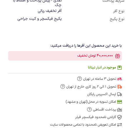
نقدی - پیش پرداخت و اقساط با
شرایط پرداخت
چک
آفر تخفیف ریالی
نوع آفر
پکیج فیکسچر و کیت جراحی
نوع پکیج
با خرید این محصول این آفرها را دریافت میکنید:
40,000,000 تومان تخفیف
موجود در انبار تیتانا
تحویل 3 ساعته در تهران
تحویل 1 الی 2 روز کاری خارج از تهران
ارسال اکسپرس رایگان
امکان تسویه در محل(تهران و مشهد)
پرداخت اقساطی
گارانتی نامحدود فیکسچر فیلر
امکان تعویض نامحدود با تمامی محصولات سایت