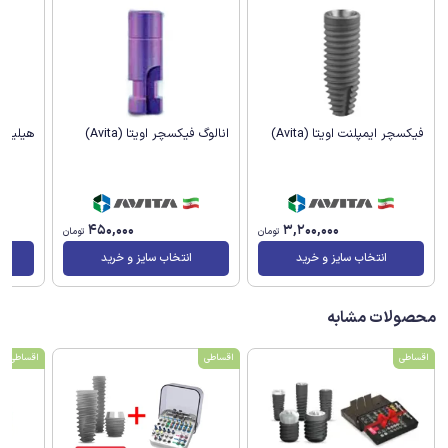
انالوگ فیکسچر اویتا (Avita)
هیلینگ اب
فیکسچر ایمپلنت اویتا (Avita)
450,000
3,200,000
تومان
تومان
انتخاب سایز و خرید
انتخاب سایز و خرید
محصولات مشابه
اقساطی
اقساطی
اقساطی