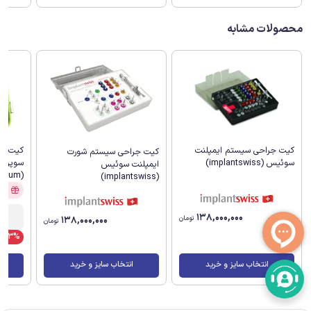
محصولات مشابه
کیت جراحی سیستم ایمپلنت
کیت جر
کیت جراحی سیستم شورت
سوئیس (implantswiss)
سوپرلای
ایمپلنت سوئیس
(Dentium)
(implantswiss)
آفر
138,000,000
138,000,000
تومان
تومان
13%
انتخاب سایز و خرید
انتخاب سایز و خرید