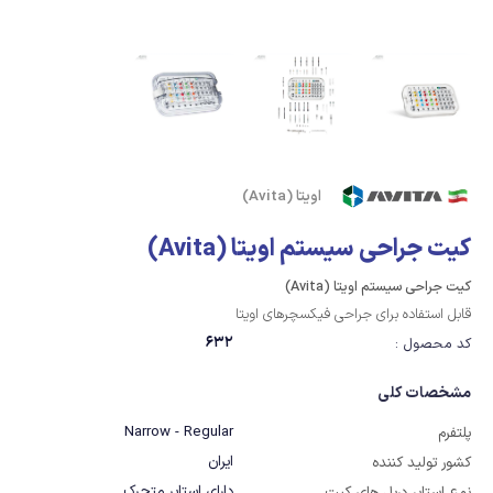
اویتا (Avita)
کیت جراحی سیستم اویتا (Avita)
کیت جراحی سیستم اویتا (Avita)
قابل استفاده برای جراحی فیکسچرهای اویتا
632
کد محصول :
مشخصات کلی
Narrow - Regular
پلتفرم
ایران
کشور تولید کننده
دارای استاپر متحرک