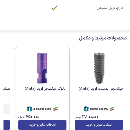
دارای دریل لیندرمن
محصولات مرتبط و مکمل
انالوگ فیکسچر اویتا (Avita)
هیلینگ اب
فیکسچر ایمپلنت اویتا (Avita)
450,000
3,200,000
تومان
تومان
انتخاب سایز و خرید
انتخاب سایز و خرید