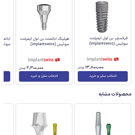
فیکسچر بن لول ایمپلنت
هیلینگ اباتمنت بن لول ایمپلنت
اباتمنت
سوئیس (Implantswiss)
سوئیس (implantswiss)
سوئیس (antswiss
13,800,000
2,300,000
تومان
تومان
انتخاب سایز و خرید
انتخاب سایز و خرید
محصولات مشابه