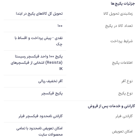
جزئیات پکیج ها
تحویل کل کالاهای پکیج در ابتدا
زمانبندی تحویل کالا
100
تعداد کالا در پکیج
نقدی - پیش پرداخت و اقساط با
شرایط پرداخت
چک
پکیج 100 واحد فیکسچر رسیستا 
(Resista) انتخابی از فیکسچرهای 
اطلاعات پکیج
IK
آفر تخفیف ریالی
نوع آفر
نوع پکیج
پکیج فیکسچر
گارانتی و خدمات پس از فروش
گارانتی نامحدود فیکسچر فیلر
گارانتی فیلر
امکان تعویض نامحدود با تمامی
امکان تعویض
محصولات سایت