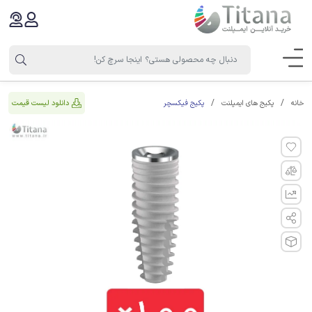
پکیج فیکسچر
دانلود لیست قیمت
خانه
پکیج های ایمپلنت