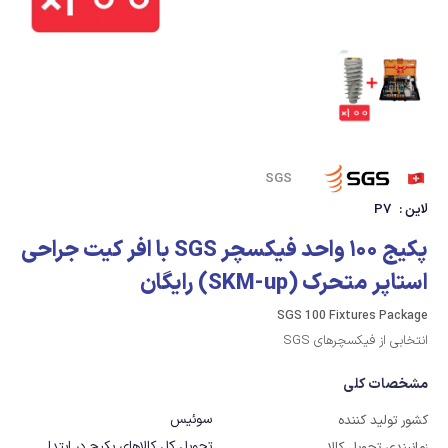
SGS
لاین :
P7
پکیج 100 واحد فیکسچر SGS با افر کیت جراحی
استاپر متحرک (SKM-up) رایگان
SGS 100 Fixtures Package
انتخابی از فیکسچرهای SGS
مشخصات کلی
سوئیس
کشور تولید کننده
تحویل کل کالاهای پکیج در ابتدا