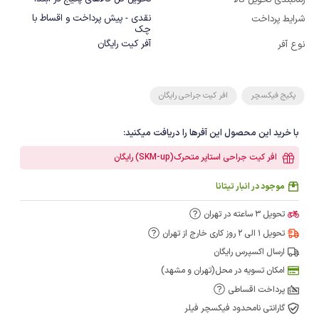
زمانبندی تحویل کالا
نقدی - پیش پرداخت و اقساط با
شرایط پرداخت
چک
آفر کیت رایگان
نوع آفر
پکیج فیکسچر
افر کیت جراحی رایگان
با خرید این محصول این آفرها را دریافت میکنید:
افر کیت جراحی استاپر متحرک(SKM-up) رایگان
موجود در انبار تیتانا
تحویل 3 ساعته در تهران
تحویل 1 الی 2 روز کاری خارج از تهران
ارسال اکسپرس رایگان
امکان تسویه در محل(تهران و مشهد)
پرداخت اقساطی
گارانتی نامحدود فیکسچر فیلر