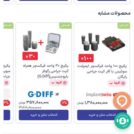
محصولات مشابه
اقساطی
اقساطی
اقساطی
پکیج 30 واحد فیکسچر همراه
پکیج 100 واحد فیکسچر ایمپلنت
کیت جراحی رگولار
سوپرلای
سوئیس با آفر کیت جراحی
بایوجنسیس(G.Diff)
جراحی 
رایگان
آفرها
آفر
آفرها
❯
❯
357,800,000
1,380,000,000
8%
16%
تومان
تومان
387,800,000
انتخاب سایز و خرید
انتخاب سایز و خرید